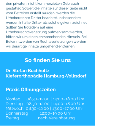
den privaten, nicht kommerziellen Gebrauch
gestattet. Soweit die Inhalte auf dieser Seite nicht
vom Betreiber erstellt wurden, werden die
Urheberrechte Dritter beachtet. Insbesondere
werden Inhalte Dritter als solche gekennzeichnet.
Sollten Sie trotzdem auf eine
Urheberrechtsverletzung aufmerksam werden,
bitten wir um einen entsprechenden Hinweis. Bei
Bekanntwerden von Rechtsverletzungen werden
wir derartige Inhalte umgehend entfernen.
So finden Sie uns
Dr. Stefan Buchholtz
Kieferorthopädie Hamburg-Volksdorf
Praxis Öffnungszeiten
Montag 08:30–12:00 | 14:00–18:00 Uhr
Dienstag 08:30–12:00 | 14:00–18:00 Uhr
Mittwoch 08:30–12:00 | 13:00–17:00 Uhr
Donnerstag 12:00–19:00 Uhr
Freitag nach Vereinbarung
Online-Terminvereinbarung