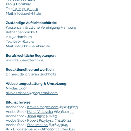
22083 Hamburg
Tel.:
(040) 73 34 05-0
Mail:
info@zaek-hh.de
Zuständige Aufsichtsbehörde:
Kassenzahnärztliche Vereinigung Hamburg
Katharinenbrücke 1
20457 Hamburg
Tel.:
(040) 36147-0
Mail.:
info@kzv-hamburg.de
Berufsrechtliche Regelungen:
www.zahnaerzte-hh.de
Redaktionell verantwortlich:
Dr. med. dent. Stefan Buchholtz
Webseitengestaltung & Umsetzung:
Nikolas Eklöh
nikolas.ekloeh@googlemail.com
Bildnachweise
Adobe Stock
Krakenimages.com
#370436273
Adobe Stock
Maria Vitkovska
#623602455
Adobe Stock
Jihan
#569481463
Adobe Stock
Robert Przybysz
#91116942
Adobe Stock
Stockmotion
#746753045
Wix Bilddatenbank – Orthodontic Checkup