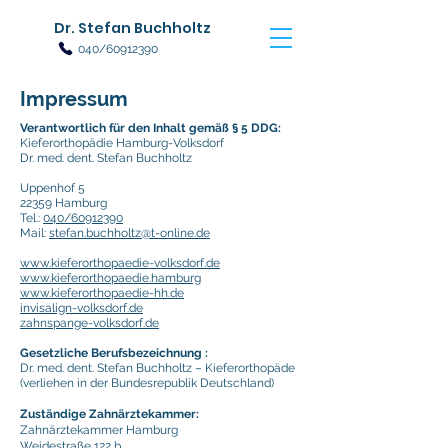
Dr. Stefan Buchholtz
040/60912390
Impressum
Verantwortlich für den Inhalt gemäß § 5 DDG:
Kieferorthopädie Hamburg-Volksdorf
Dr. med. dent. Stefan Buchholtz
Uppenhof 5
22359 Hamburg
Tel.:
040/60912390
Mail:
stefan.buchholtz@t-online.de
www.kieferorthopaedie-volksdorf.de
www.kieferorthopaedie.hamburg
www.kieferorthopaedie-hh.de
invisalign-volksdorf.de
zahnspange-volksdorf.de
Gesetzliche Berufsbezeichnung :
Dr. med. dent. Stefan Buchholtz
– Kieferorthopäde
(verliehen in der Bundesrepublik Deutschland)
Zuständige Zahnärztekammer:
Zahnärztekammer Hamburg
Weidestraße 122 b